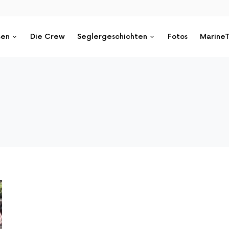
sen
Die Crew
Seglergeschichten
Fotos
MarineT